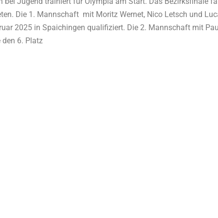
ei Jugend trainiert für Olympia am Start. Das Bezirksfinale f
en. Die 1. Mannschaft mit Moritz Wernet, Nico Letsch und Luca 
uar 2025 in Spaichingen qualifiziert. Die 2. Mannschaft mit Pa
e den 6. Platz