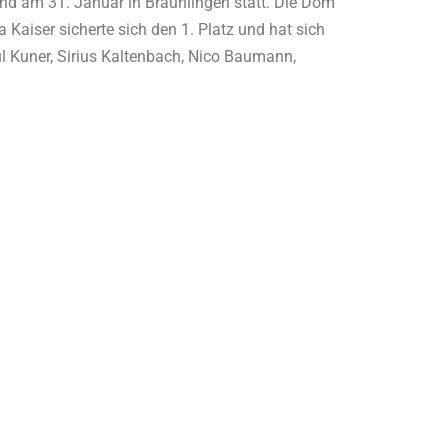
and am 31. Januar in Bräunlingen statt. Die Dom
Kaiser sicherte sich den 1. Platz und hat sich
ul Kuner, Sirius Kaltenbach, Nico Baumann,