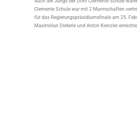
Auch die Jungs der Dom Clemente Schule waren b
Clemente Schule war mit 2 Mannschaften vertret
für das Regierungspräsidiumsfinale am 25. Febr
Maximilian Dieterle und Anton Kienzler erreicht